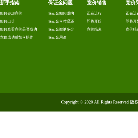
新手指南
保证金问题
竞价销售
竞价
如何参加竞价
保证金如何缴纳
正在进行
正在进
如何出价
保证金何时退还
即将开始
即将开
如何查看竞价是否成功
保证金缴纳多少
竞价结束
竞价结
竞价成功后如何操作
保证金用途
Copyright © 2020 All Rights 